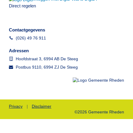
Direct regelen
Contactgegevens
Telefoon
(026) 49 76 911
Adressen
Bezoekadres
Hoofdstraat 3, 6994 AB De Steeg
Postadres
Postbus 9110, 6994 ZJ De Steeg
Privacy
Disclaimer
©2026 Gemeente Rheden